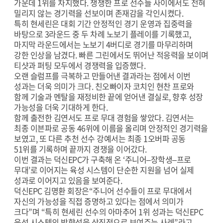
가운데 1위를 차지했다. 쟁쟁한 프로 선수들 사이에서도 전혀
밀리지 않는 경기력을 선보이며 존재감을 각인시켰다.
특히 현세린은 대회 기간 안정적인 경기 운영과 집중력을
바탕으로 3라운드 중 두 차례 노보기 플레이를 기록했고,
마지막 라운드에서는 노보기 4버디로 경기를 마무리하며
강한 인상을 남겼다. 빠른 그린에서도 뛰어난 적응력을 보이며
티샷과 퍼팅 모두에서 경쟁력을 입증했다.
오랜 슬럼프를 극복하고 만들어낸 결과라는 점에서 이번
성과는 더욱 의미가 크다. 친오빠이자 코치인 현찬 프로와
함께 기술과 멘탈을 재정비한 끝에 얻어낸 결실로, 향후 성장
가능성을 더욱 기대하게 한다.
함께 출전한 김연서도 프로 무대 경험을 쌓았다. 김연서는
최종 이븐파로 공동 46위에 이름을 올리며 안정적인 경기력을
보였고, 또 다른 추천 선수 강예서는 최종 1오버파 공동
51위를 기록하며 끝까지 경쟁을 이어갔다.
이번 결과는 덕신EPC가 구축해 온 ‘주니어–장학생–프로
무대’로 이어지는 육성 시스템이 단순한 지원을 넘어 실제
성과로 이어지고 있음을 보여준다.
덕신EPC 김명환 회장은“주니어 선수들이 프로 무대에서
자신의 가능성을 직접 증명하고 있다는 점에서 의미가
크다”며 “특히 현세린 선수의 아마추어 1위 성과는 덕신EPC
육성 시스템의 방향성을 상징적으로 보여주는 사례”라고