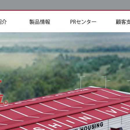
要
スピードデッキ
広告資料
お問い
エコデッキ
デジタル カタログ
Q&A
インシュデッキ
CI /BI
び 技術認証
フォームデッキ
場
イノデッキ
ジフデッキ