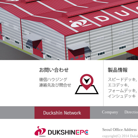
Company
Directi
Seoul Office Addres
copyright(C) 2014 Dukshi