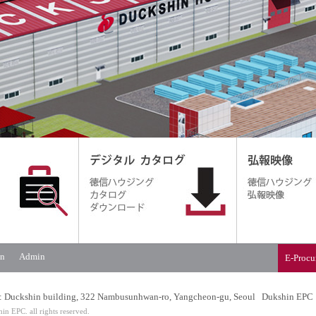
on
Admin
E-Procu
s : Duckshin building, 322 Nambusunhwan-ro, Yangcheon-gu, Seoul Dukshin EPC
n EPC. all rights reserved.