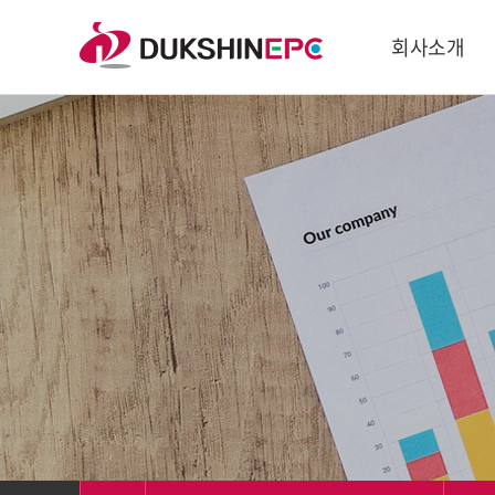
회사소개
기업이념
연혁
특허/수상실적
CI
인재채용
생산공장
오시는 길