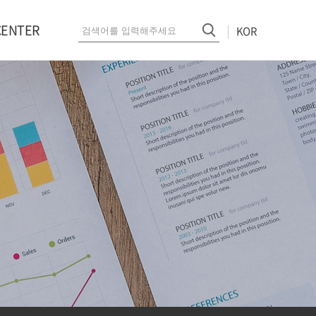
CENTER
KOR
NEWS
보영상
atalog