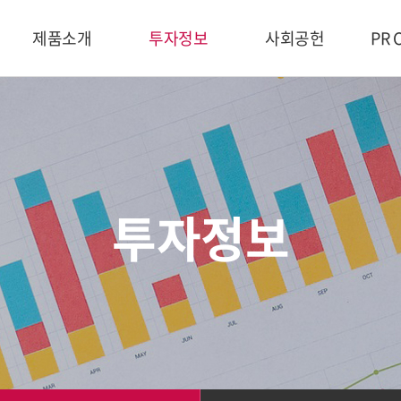
제품소개
투자정보
사회공헌
PR 
에코데크
경영정보
주요활동
인슈데크
재무정보
덕신EPC 챔피언십
홍
스피드데크
공고사항
전국 주니어 챔피언십
C
스피드데크
Ⅱ
덕신 골프장학생
폼데크
실종아동찾기
투자정보
이노데크
상해 역사문화 탐방
에코봇
희망봉사단
도브데크
덕신 건축안전 장학금
GC보데크
재단법인 무봉 장학생