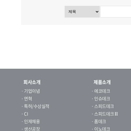
회사소개
제품소개
· 기업이념
· 에코데크
· 연혁
· 인슈데크
· 특허/수상실적
· 스피드데크
· CI
· 스피드데크
Ⅱ
· 인재채용
· 폼데크
· 생산공장
· 이노데크