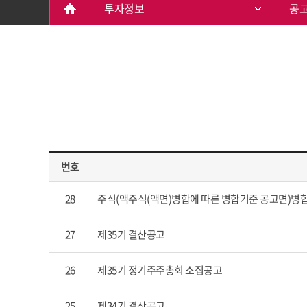
투자정보
공
번호
28
주식(액주식(액면)병합에 따른 병합기준 공고면)병
27
제35기 결산공고
26
제35기 정기주주총회 소집공고
25
제34기 결산공고