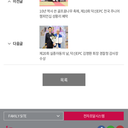
이전글
10년 역사 쓴 골프꿈나무 축제, 제10회 덕신EPC 전국 주니어
챔피언십 성황리 폐막
다음글
제20회 실종아동의 날, 덕신EPC 김명환 회장 경찰청 감사장
수상
목록
FAMILY SITE
전자조달시스템